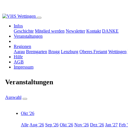
Infos
Geschichte
Mitglied werden
Newsletter
Kontakt
DANKE
Veranstaltungen
Regionen
Aarau
Bremgarten
Brugg
Lenzburg
Oberes Freiamt
Wettingen
Hilfe
AGB
Impressum
Veranstaltungen
Auswahl
Okt '26
Alle
Aug '26
Sep '26
Okt '26
Nov '26
Dez '26
Jan '27
Feb 