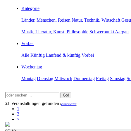
Kategorie
Länder, Menschen, Reisen
Natur, Technik, Wirtschaft
Gesu
Musik, Literatur, Kunst, Philosophie
Schwerpunkt Aargau
Vorbei
Alle
Künftig
Laufend & künftig
Vorbei
Wochentag
Montag
Dienstag
Mittwoch
Donnerstag
Freitag
Samstag
So
Go!
21
Veranstaltungen gefunden
(
Zurücksetzen
)
1
2
>