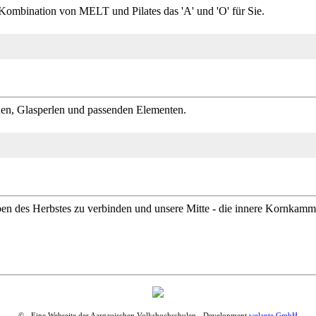
 Kombination von MELT und Pilates das 'A' und 'O' für Sie.
nen, Glasperlen und passenden Elementen.
en des Herbstes zu verbinden und unsere Mitte - die innere Kornkamme
© - Eine Webseite der Aargauischen Volkshochschulen - Development
welante GmbH