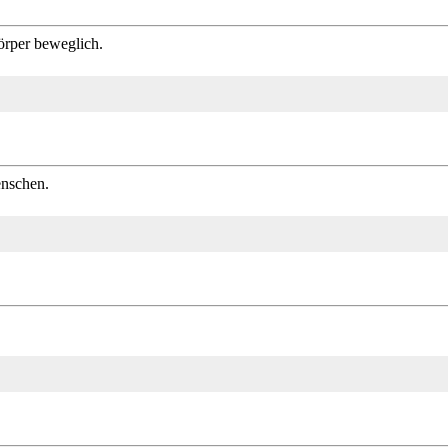
örper beweglich.
enschen.