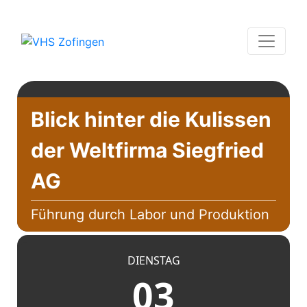
Blick hinter die Kulissen
der Weltfirma Siegfried
AG
Führung durch Labor und Produktion
DIENSTAG
03