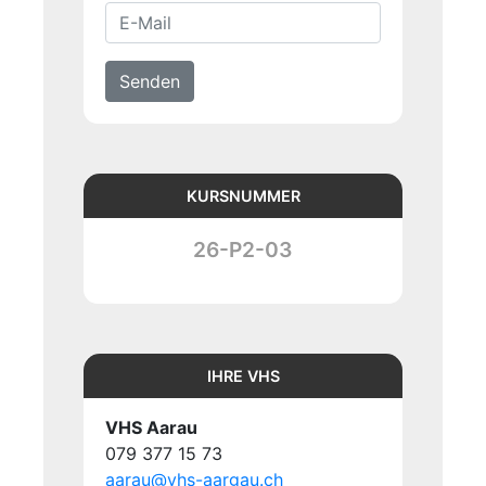
Senden
KURSNUMMER
26-P2-03
IHRE VHS
VHS Aarau
079 377 15 73
aarau@vhs-aargau.ch