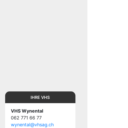
IHRE VHS
VHS Wynental
062 771 66 77
wynental@vhsag.ch