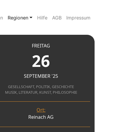
en
Regionen
Hilfe
AGB
Impressum
FREITAG
26
SEPTEMBER '25
GESELLSCHAFT, POLITIK, GESCHICHTE
MUSIK, LITERATUR, KUNST, PHILOSOPHIE
Ort:
Reinach AG