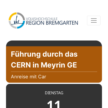
Führung durch das
CERN in Meyrin GE
Anreise mit Car
DIENSTAG
11