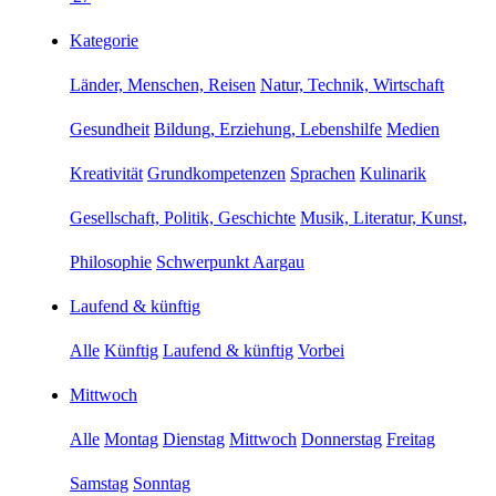
Kategorie
Länder, Menschen, Reisen
Natur, Technik, Wirtschaft
Gesundheit
Bildung, Erziehung, Lebenshilfe
Medien
Kreativität
Grundkompetenzen
Sprachen
Kulinarik
Gesellschaft, Politik, Geschichte
Musik, Literatur, Kunst,
Philosophie
Schwerpunkt Aargau
Laufend & künftig
Alle
Künftig
Laufend & künftig
Vorbei
Mittwoch
Alle
Montag
Dienstag
Mittwoch
Donnerstag
Freitag
Samstag
Sonntag