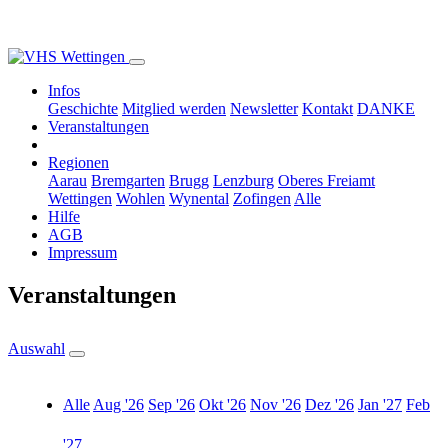
Infos
Geschichte
Mitglied werden
Newsletter
Kontakt
DANKE
Veranstaltungen
Regionen
Aarau
Bremgarten
Brugg
Lenzburg
Oberes Freiamt
Wettingen
Wohlen
Wynental
Zofingen
Alle
Hilfe
AGB
Impressum
Veranstaltungen
Auswahl
Alle
Aug '26
Sep '26
Okt '26
Nov '26
Dez '26
Jan '27
Feb
'27