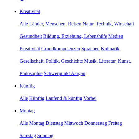
Kreativität
Alle
Länder, Menschen, Reisen
Natur, Technik, Wirtschaft
Gesundheit
Bildung, Erziehung, Lebenshilfe
Medien
Kreativität
Grundkompetenzen
Sprachen
Kulinarik
Gesellschaft, Politik, Geschichte
Musik, Literatur, Kunst,
Philosophie
Schwerpunkt Aargau
Künftig
Alle
Künftig
Laufend & künftig
Vorbei
Montag
Alle
Montag
Dienstag
Mittwoch
Donnerstag
Freitag
Samstag
Sonntag