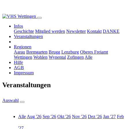
Infos
Geschichte
Mitglied werden
Newsletter
Kontakt
DANKE
Veranstaltungen
Regionen
Aarau
Bremgarten
Brugg
Lenzburg
Oberes Freiamt
Wettingen
Wohlen
Wynental
Zofingen
Alle
Hilfe
AGB
Impressum
Veranstaltungen
Auswahl
Alle
Aug '26
Sep '26
Okt '26
Nov '26
Dez '26
Jan '27
Feb
'27