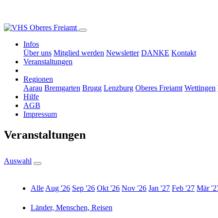
Infos
Über uns
Mitglied werden
Newsletter
DANKE
Kontakt
Veranstaltungen
Regionen
Aarau
Bremgarten
Brugg
Lenzburg
Oberes Freiamt
Wettingen
Hilfe
AGB
Impressum
Veranstaltungen
Auswahl
Alle
Aug '26
Sep '26
Okt '26
Nov '26
Jan '27
Feb '27
Mär '2
Länder, Menschen, Reisen