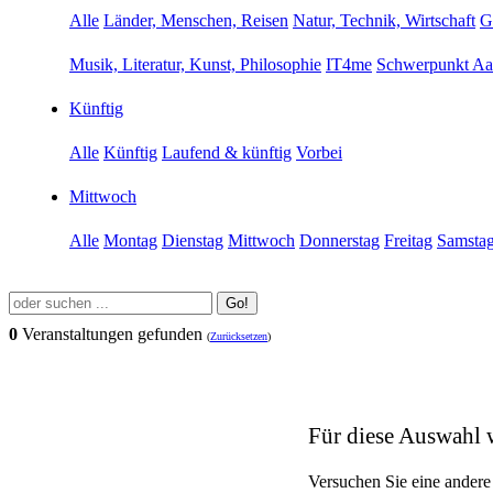
Alle
Länder, Menschen, Reisen
Natur, Technik, Wirtschaft
G
Musik, Literatur, Kunst, Philosophie
IT4me
Schwerpunkt Aa
Künftig
Alle
Künftig
Laufend & künftig
Vorbei
Mittwoch
Alle
Montag
Dienstag
Mittwoch
Donnerstag
Freitag
Samsta
Go!
0
Veranstaltungen gefunden
(
Zurücksetzen
)
Für diese Auswahl 
Versuchen Sie eine andere