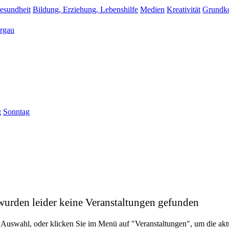
esundheit
Bildung, Erziehung, Lebenshilfe
Medien
Kreativität
Grundk
rgau
g
Sonntag
wurden leider keine Veranstaltungen gefunden
 Auswahl, oder klicken Sie im Menü auf "Veranstaltungen", um die ak