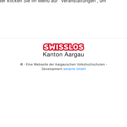
er klicken Sie im Menü auf "Veranstaltungen", um
© - Eine Webseite der Aargauischen Volkshochschulen -
Development
welante GmbH