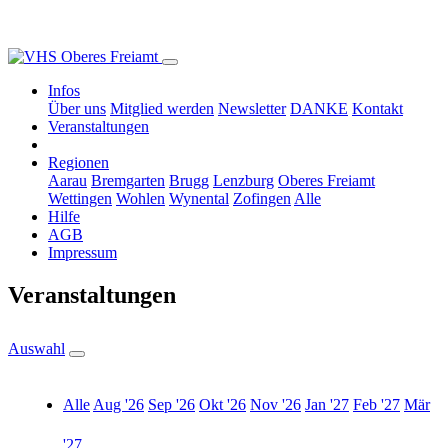
Infos
Über uns
Mitglied werden
Newsletter
DANKE
Kontakt
Veranstaltungen
Regionen
Aarau
Bremgarten
Brugg
Lenzburg
Oberes Freiamt
Wettingen
Wohlen
Wynental
Zofingen
Alle
Hilfe
AGB
Impressum
Veranstaltungen
Auswahl
Alle
Aug '26
Sep '26
Okt '26
Nov '26
Jan '27
Feb '27
Mär
'27