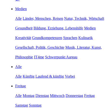
Medien
Alle
Länder, Menschen, Reisen
Natur, Technik, Wirtschaft
Gesundheit
Bildung, Erziehung, Lebenshilfe
Medien
Kreativität
Grundkompetenzen
Sprachen
Kulinarik
Gesellschaft, Politik, Geschichte
Musik, Literatur, Kunst,
Philosophie
IT4me
Schwerpunkt Aargau
Alle
Alle
Künftig
Laufend & künftig
Vorbei
Freitag
Alle
Montag
Dienstag
Mittwoch
Donnerstag
Freitag
Samstag
Sonntag