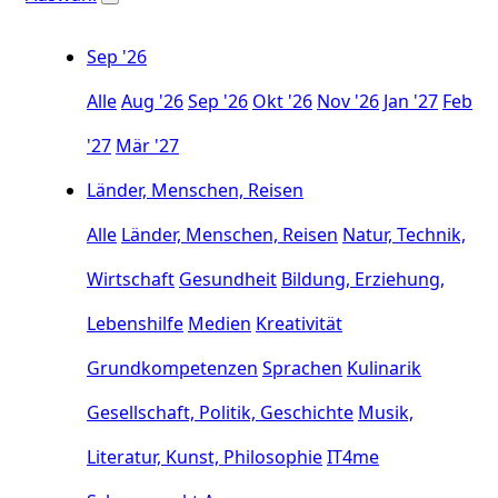
Sep '26
Alle
Aug '26
Sep '26
Okt '26
Nov '26
Jan '27
Feb
'27
Mär '27
Länder, Menschen, Reisen
Alle
Länder, Menschen, Reisen
Natur, Technik,
Wirtschaft
Gesundheit
Bildung, Erziehung,
Lebenshilfe
Medien
Kreativität
Grundkompetenzen
Sprachen
Kulinarik
Gesellschaft, Politik, Geschichte
Musik,
Literatur, Kunst, Philosophie
IT4me