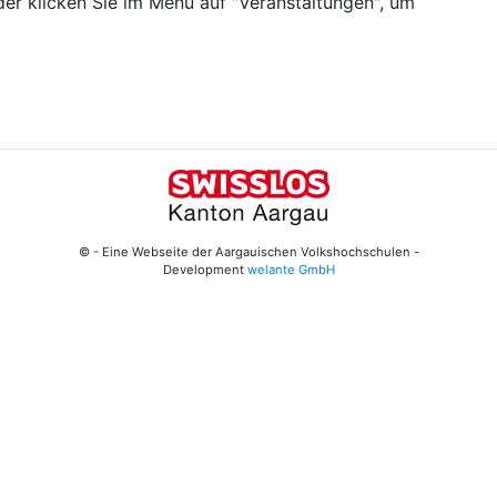
er klicken Sie im Menü auf "Veranstaltungen", um
© - Eine Webseite der Aargauischen Volkshochschulen -
Development
welante GmbH