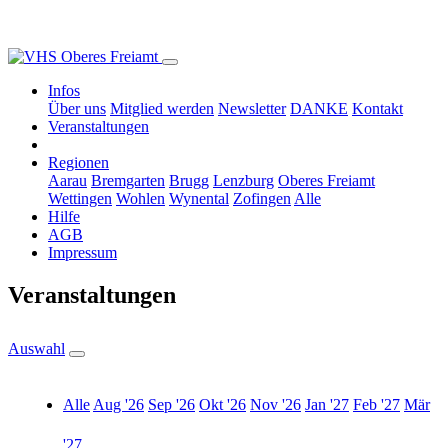
Infos
Über uns
Mitglied werden
Newsletter
DANKE
Kontakt
Veranstaltungen
Regionen
Aarau
Bremgarten
Brugg
Lenzburg
Oberes Freiamt
Wettingen
Wohlen
Wynental
Zofingen
Alle
Hilfe
AGB
Impressum
Veranstaltungen
Auswahl
Alle
Aug '26
Sep '26
Okt '26
Nov '26
Jan '27
Feb '27
Mär
'27