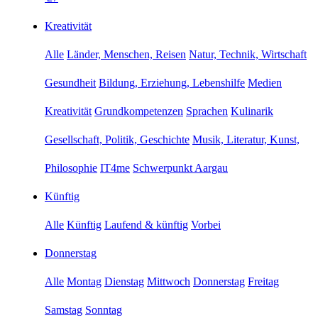
Kreativität
Alle
Länder, Menschen, Reisen
Natur, Technik, Wirtschaft
Gesundheit
Bildung, Erziehung, Lebenshilfe
Medien
Kreativität
Grundkompetenzen
Sprachen
Kulinarik
Gesellschaft, Politik, Geschichte
Musik, Literatur, Kunst,
Philosophie
IT4me
Schwerpunkt Aargau
Künftig
Alle
Künftig
Laufend & künftig
Vorbei
Donnerstag
Alle
Montag
Dienstag
Mittwoch
Donnerstag
Freitag
Samstag
Sonntag