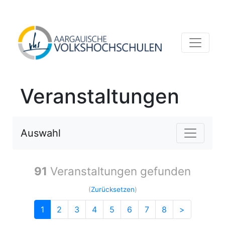
Veranstaltungen
Auswahl
91
Veranstaltungen gefunden
(
Zurücksetzen
)
1
2
3
4
5
6
7
8
>