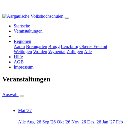
Startseite
Veranstaltungen
Regionen
Aarau
Bremgarten
Brugg
Lenzburg
Oberes Freiamt
Wettingen
Wohlen
Wynental
Zofingen
Alle
Hilfe
AGB
Impressum
Veranstaltungen
Auswahl
Mai '27
Alle
Aug '26
Sep '26
Okt '26
Nov '26
Dez '26
Jan '27
Feb