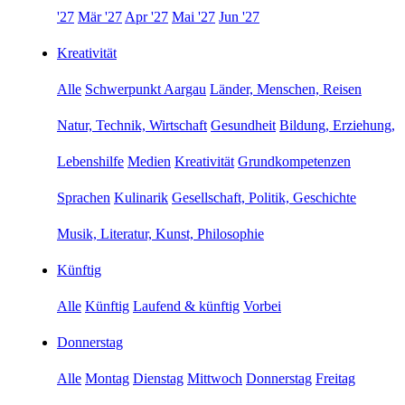
'27
Mär '27
Apr '27
Mai '27
Jun '27
Kreativität
Alle
Schwerpunkt Aargau
Länder, Menschen, Reisen
Natur, Technik, Wirtschaft
Gesundheit
Bildung, Erziehung,
Lebenshilfe
Medien
Kreativität
Grundkompetenzen
Sprachen
Kulinarik
Gesellschaft, Politik, Geschichte
Musik, Literatur, Kunst, Philosophie
Künftig
Alle
Künftig
Laufend & künftig
Vorbei
Donnerstag
Alle
Montag
Dienstag
Mittwoch
Donnerstag
Freitag