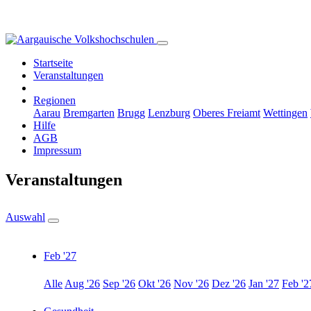
Startseite
Veranstaltungen
Regionen
Aarau
Bremgarten
Brugg
Lenzburg
Oberes Freiamt
Wettingen
Hilfe
AGB
Impressum
Veranstaltungen
Auswahl
Feb '27
Alle
Aug '26
Sep '26
Okt '26
Nov '26
Dez '26
Jan '27
Feb '2