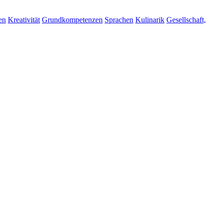
en
Kreativität
Grundkompetenzen
Sprachen
Kulinarik
Gesellschaft,