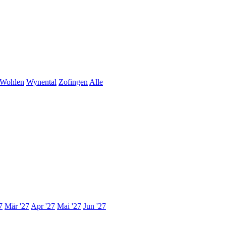
Wohlen
Wynental
Zofingen
Alle
7
Mär '27
Apr '27
Mai '27
Jun '27