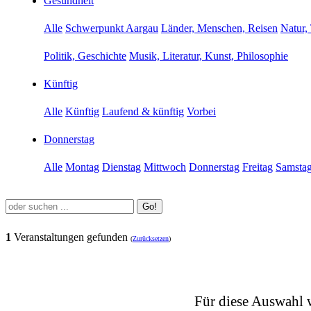
Gesundheit
Alle
Schwerpunkt Aargau
Länder, Menschen, Reisen
Natur,
Politik, Geschichte
Musik, Literatur, Kunst, Philosophie
Künftig
Alle
Künftig
Laufend & künftig
Vorbei
Donnerstag
Alle
Montag
Dienstag
Mittwoch
Donnerstag
Freitag
Samsta
Go!
1
Veranstaltungen gefunden
(
Zurücksetzen
)
Für diese Auswahl 