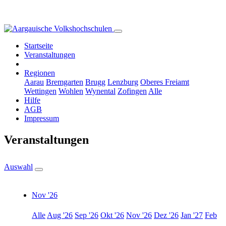
Startseite
Veranstaltungen
Regionen
Aarau
Bremgarten
Brugg
Lenzburg
Oberes Freiamt
Wettingen
Wohlen
Wynental
Zofingen
Alle
Hilfe
AGB
Impressum
Veranstaltungen
Auswahl
Nov '26
Alle
Aug '26
Sep '26
Okt '26
Nov '26
Dez '26
Jan '27
Feb