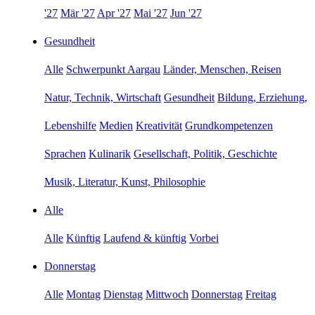
'27
Mär '27
Apr '27
Mai '27
Jun '27
Gesundheit
Alle
Schwerpunkt Aargau
Länder, Menschen, Reisen
Natur, Technik, Wirtschaft
Gesundheit
Bildung, Erziehung,
Lebenshilfe
Medien
Kreativität
Grundkompetenzen
Sprachen
Kulinarik
Gesellschaft, Politik, Geschichte
Musik, Literatur, Kunst, Philosophie
Alle
Alle
Künftig
Laufend & künftig
Vorbei
Donnerstag
Alle
Montag
Dienstag
Mittwoch
Donnerstag
Freitag