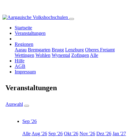
Startseite
Veranstaltungen
Regionen
Aarau
Bremgarten
Brugg
Lenzburg
Oberes Freiamt
Wettingen
Wohlen
Wynental
Zofingen
Alle
Hilfe
AGB
Impressum
Veranstaltungen
Auswahl
Sep '26
Alle
Aug '26
Sep '26
Okt '26
Nov '26
Dez '26
Jan '27