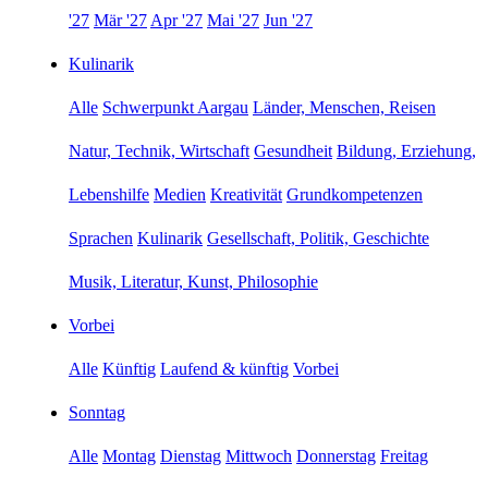
'27
Mär '27
Apr '27
Mai '27
Jun '27
Kulinarik
Alle
Schwerpunkt Aargau
Länder, Menschen, Reisen
Natur, Technik, Wirtschaft
Gesundheit
Bildung, Erziehung,
Lebenshilfe
Medien
Kreativität
Grundkompetenzen
Sprachen
Kulinarik
Gesellschaft, Politik, Geschichte
Musik, Literatur, Kunst, Philosophie
Vorbei
Alle
Künftig
Laufend & künftig
Vorbei
Sonntag
Alle
Montag
Dienstag
Mittwoch
Donnerstag
Freitag