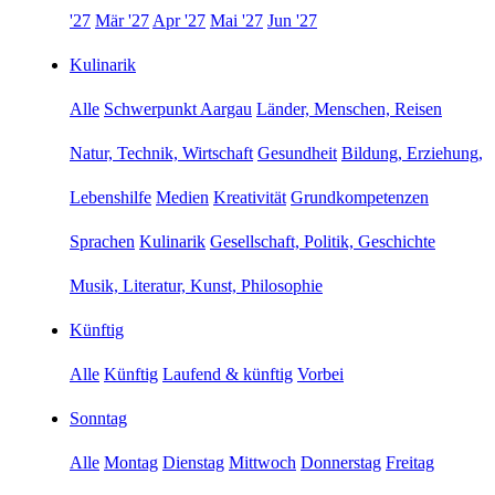
'27
Mär '27
Apr '27
Mai '27
Jun '27
Kulinarik
Alle
Schwerpunkt Aargau
Länder, Menschen, Reisen
Natur, Technik, Wirtschaft
Gesundheit
Bildung, Erziehung,
Lebenshilfe
Medien
Kreativität
Grundkompetenzen
Sprachen
Kulinarik
Gesellschaft, Politik, Geschichte
Musik, Literatur, Kunst, Philosophie
Künftig
Alle
Künftig
Laufend & künftig
Vorbei
Sonntag
Alle
Montag
Dienstag
Mittwoch
Donnerstag
Freitag