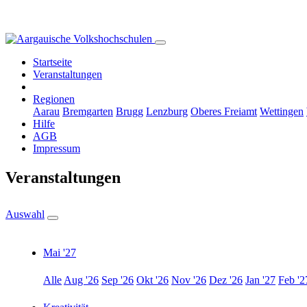
Startseite
Veranstaltungen
Regionen
Aarau
Bremgarten
Brugg
Lenzburg
Oberes Freiamt
Wettingen
Hilfe
AGB
Impressum
Veranstaltungen
Auswahl
Mai '27
Alle
Aug '26
Sep '26
Okt '26
Nov '26
Dez '26
Jan '27
Feb '2