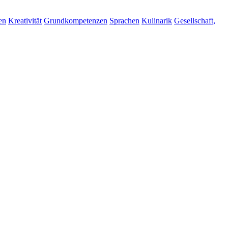
en
Kreativität
Grundkompetenzen
Sprachen
Kulinarik
Gesellschaft,