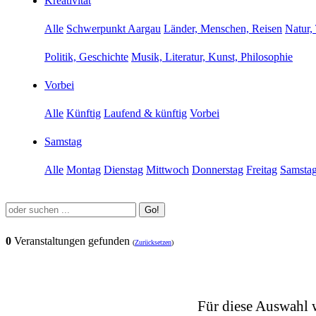
Kreativität
Alle
Schwerpunkt Aargau
Länder, Menschen, Reisen
Natur,
Politik, Geschichte
Musik, Literatur, Kunst, Philosophie
Vorbei
Alle
Künftig
Laufend & künftig
Vorbei
Samstag
Alle
Montag
Dienstag
Mittwoch
Donnerstag
Freitag
Samsta
Go!
0
Veranstaltungen gefunden
(
Zurücksetzen
)
Für diese Auswahl 