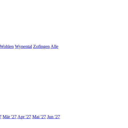
Wohlen
Wynental
Zofingen
Alle
7
Mär '27
Apr '27
Mai '27
Jun '27