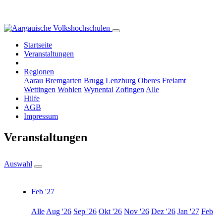
Startseite
Veranstaltungen
Regionen
Aarau
Bremgarten
Brugg
Lenzburg
Oberes Freiamt
Wettingen
Wohlen
Wynental
Zofingen
Alle
Hilfe
AGB
Impressum
Veranstaltungen
Auswahl
Feb '27
Alle
Aug '26
Sep '26
Okt '26
Nov '26
Dez '26
Jan '27
Feb