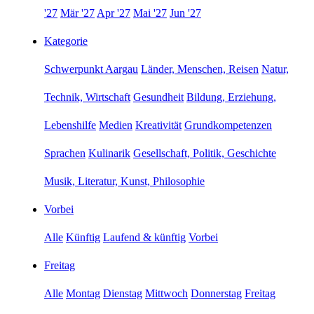
'27
Mär '27
Apr '27
Mai '27
Jun '27
Kategorie
Schwerpunkt Aargau
Länder, Menschen, Reisen
Natur,
Technik, Wirtschaft
Gesundheit
Bildung, Erziehung,
Lebenshilfe
Medien
Kreativität
Grundkompetenzen
Sprachen
Kulinarik
Gesellschaft, Politik, Geschichte
Musik, Literatur, Kunst, Philosophie
Vorbei
Alle
Künftig
Laufend & künftig
Vorbei
Freitag
Alle
Montag
Dienstag
Mittwoch
Donnerstag
Freitag