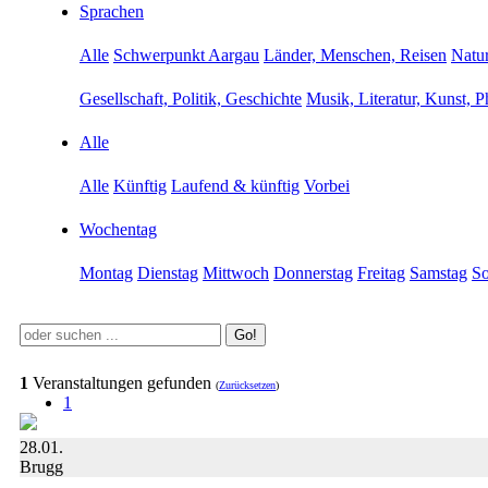
Sprachen
Alle
Schwerpunkt Aargau
Länder, Menschen, Reisen
Natur
Gesellschaft, Politik, Geschichte
Musik, Literatur, Kunst, P
Alle
Alle
Künftig
Laufend & künftig
Vorbei
Wochentag
Montag
Dienstag
Mittwoch
Donnerstag
Freitag
Samstag
So
Go!
1
Veranstaltungen gefunden
(
Zurücksetzen
)
1
28.01.
Brugg