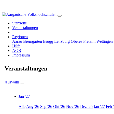
Startseite
Veranstaltungen
Regionen
Aarau
Bremgarten
Brugg
Lenzburg
Oberes Freiamt
Wettingen
Hilfe
AGB
Impressum
Veranstaltungen
Auswahl
Jan '27
Alle
Aug '26
Sep '26
Okt '26
Nov '26
Dez '26
Jan '27
Feb 