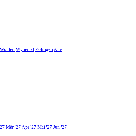
Wohlen
Wynental
Zofingen
Alle
'27
Mär '27
Apr '27
Mai '27
Jun '27