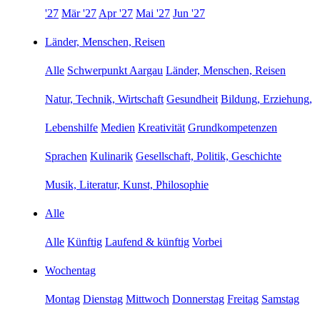
'27
Mär '27
Apr '27
Mai '27
Jun '27
Länder, Menschen, Reisen
Alle
Schwerpunkt Aargau
Länder, Menschen, Reisen
Natur, Technik, Wirtschaft
Gesundheit
Bildung, Erziehung,
Lebenshilfe
Medien
Kreativität
Grundkompetenzen
Sprachen
Kulinarik
Gesellschaft, Politik, Geschichte
Musik, Literatur, Kunst, Philosophie
Alle
Alle
Künftig
Laufend & künftig
Vorbei
Wochentag
Montag
Dienstag
Mittwoch
Donnerstag
Freitag
Samstag