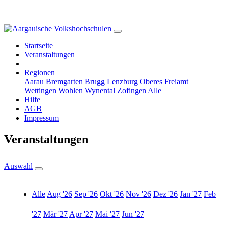
Startseite
Veranstaltungen
Regionen
Aarau
Bremgarten
Brugg
Lenzburg
Oberes Freiamt
Wettingen
Wohlen
Wynental
Zofingen
Alle
Hilfe
AGB
Impressum
Veranstaltungen
Auswahl
Alle
Aug '26
Sep '26
Okt '26
Nov '26
Dez '26
Jan '27
Feb
'27
Mär '27
Apr '27
Mai '27
Jun '27