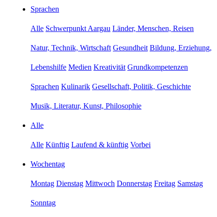
Sprachen
Alle
Schwerpunkt Aargau
Länder, Menschen, Reisen
Natur, Technik, Wirtschaft
Gesundheit
Bildung, Erziehung,
Lebenshilfe
Medien
Kreativität
Grundkompetenzen
Sprachen
Kulinarik
Gesellschaft, Politik, Geschichte
Musik, Literatur, Kunst, Philosophie
Alle
Alle
Künftig
Laufend & künftig
Vorbei
Wochentag
Montag
Dienstag
Mittwoch
Donnerstag
Freitag
Samstag
Sonntag