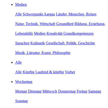
Medien
Alle
Schwerpunkt Aargau
Länder, Menschen, Reisen
Natur, Technik, Wirtschaft
Gesundheit
Bildung, Erziehung,
Lebenshilfe
Medien
Kreativität
Grundkompetenzen
Sprachen
Kulinarik
Gesellschaft, Politik, Geschichte
Musik, Literatur, Kunst, Philosophie
Alle
Alle
Künftig
Laufend & künftig
Vorbei
Wochentag
Montag
Dienstag
Mittwoch
Donnerstag
Freitag
Samstag
Sonntag