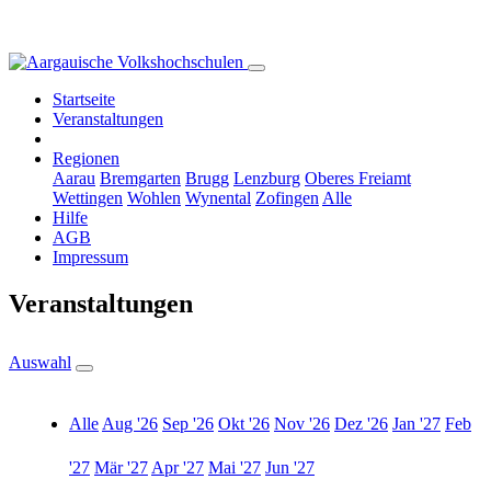
Startseite
Veranstaltungen
Regionen
Aarau
Bremgarten
Brugg
Lenzburg
Oberes Freiamt
Wettingen
Wohlen
Wynental
Zofingen
Alle
Hilfe
AGB
Impressum
Veranstaltungen
Auswahl
Alle
Aug '26
Sep '26
Okt '26
Nov '26
Dez '26
Jan '27
Feb
'27
Mär '27
Apr '27
Mai '27
Jun '27