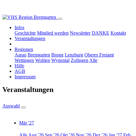
Infos
Geschichte
Mitglied werden
Newsletter
DANKE
Kontakt
Veranstaltungen
Regionen
Aarau
Bremgarten
Brugg
Lenzburg
Oberes Freiamt
Wettingen
Wohlen
Wynental
Zofingen
Alle
Hilfe
AGB
Impressum
Veranstaltungen
Auswahl
Mär '27
Alle
Aug '26
Sep '26
Okt '26
Nov '26
Dez '26
Jan '27
Feb