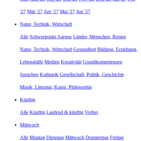
'27
Mär '27
Apr '27
Mai '27
Jun '27
Natur, Technik, Wirtschaft
Alle
Schwerpunkt Aargau
Länder, Menschen, Reisen
Natur, Technik, Wirtschaft
Gesundheit
Bildung, Erziehung,
Lebenshilfe
Medien
Kreativität
Grundkompetenzen
Sprachen
Kulinarik
Gesellschaft, Politik, Geschichte
Musik, Literatur, Kunst, Philosophie
Künftig
Alle
Künftig
Laufend & künftig
Vorbei
Mittwoch
Alle
Montag
Dienstag
Mittwoch
Donnerstag
Freitag