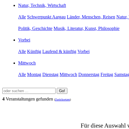
Natur, Technik, Wirtschaft
Alle
Schwerpunkt Aargau
Länder, Menschen, Reisen
Natur,
Politik, Geschichte
Musik, Literatur, Kunst, Philosophie
Vorbei
Alle
Künftig
Laufend & künftig
Vorbei
Mittwoch
Alle
Montag
Dienstag
Mittwoch
Donnerstag
Freitag
Samsta
Go!
4
Veranstaltungen gefunden
(
Zurücksetzen
)
Für diese Auswahl 