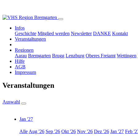
Infos
Geschichte
Mitglied werden
Newsletter
DANKE
Kontakt
Veranstaltungen
Regionen
Aarau
Bremgarten
Brugg
Lenzburg
Oberes Freiamt
Wettingen
Hilfe
AGB
Impressum
Veranstaltungen
Auswahl
Jan '27
Alle
Aug '26
Sep '26
Okt '26
Nov '26
Dez '26
Jan '27
Feb '2