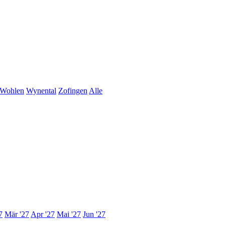
Wohlen
Wynental
Zofingen
Alle
7
Mär '27
Apr '27
Mai '27
Jun '27