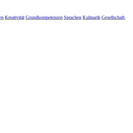
en
Kreativität
Grundkompetenzen
Sprachen
Kulinarik
Gesellschaft,