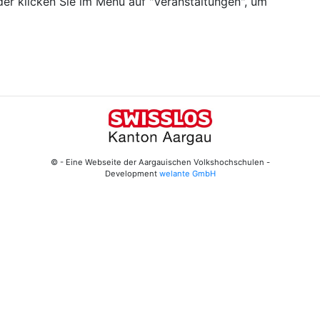
er klicken Sie im Menü auf "Veranstaltungen", um
© - Eine Webseite der Aargauischen Volkshochschulen -
Development
welante GmbH