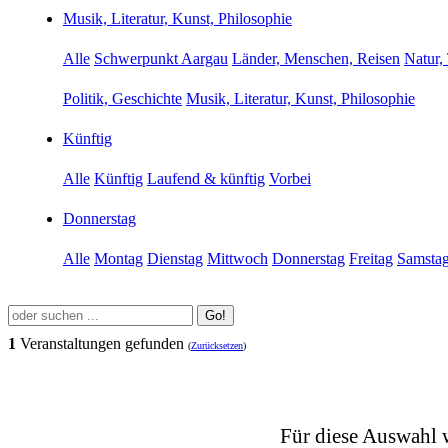
Musik, Literatur, Kunst, Philosophie
Alle
Schwerpunkt Aargau
Länder, Menschen, Reisen
Natur,
Politik, Geschichte
Musik, Literatur, Kunst, Philosophie
Künftig
Alle
Künftig
Laufend & künftig
Vorbei
Donnerstag
Alle
Montag
Dienstag
Mittwoch
Donnerstag
Freitag
Samsta
Go!
1
Veranstaltungen gefunden
(
Zurücksetzen
)
Für diese Auswahl 