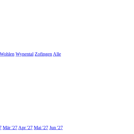
Wohlen
Wynental
Zofingen
Alle
7
Mär '27
Apr '27
Mai '27
Jun '27