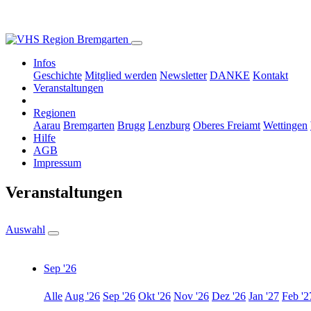
Infos
Geschichte
Mitglied werden
Newsletter
DANKE
Kontakt
Veranstaltungen
Regionen
Aarau
Bremgarten
Brugg
Lenzburg
Oberes Freiamt
Wettingen
Hilfe
AGB
Impressum
Veranstaltungen
Auswahl
Sep '26
Alle
Aug '26
Sep '26
Okt '26
Nov '26
Dez '26
Jan '27
Feb '2