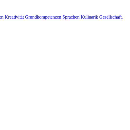
en
Kreativität
Grundkompetenzen
Sprachen
Kulinarik
Gesellschaft,