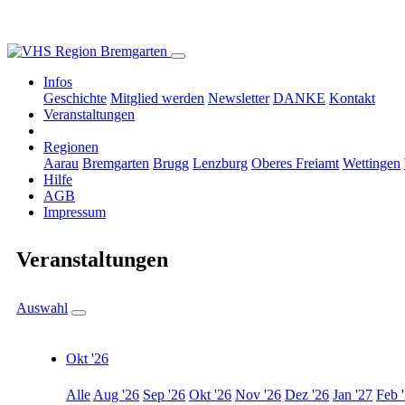
Infos
Geschichte
Mitglied werden
Newsletter
DANKE
Kontakt
Veranstaltungen
Regionen
Aarau
Bremgarten
Brugg
Lenzburg
Oberes Freiamt
Wettingen
Hilfe
AGB
Impressum
Veranstaltungen
Auswahl
Okt '26
Alle
Aug '26
Sep '26
Okt '26
Nov '26
Dez '26
Jan '27
Feb 