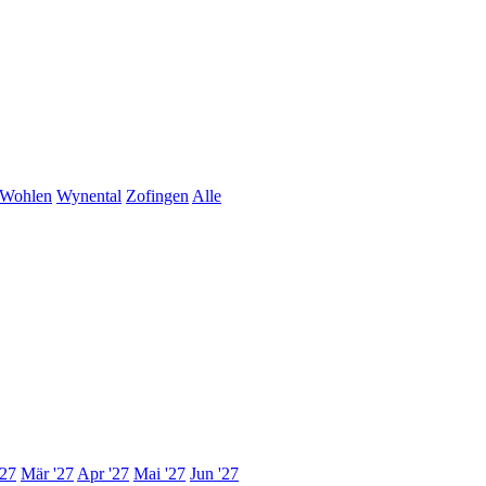
Wohlen
Wynental
Zofingen
Alle
'27
Mär '27
Apr '27
Mai '27
Jun '27