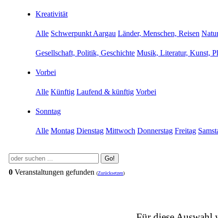
Kreativität
Alle
Schwerpunkt Aargau
Länder, Menschen, Reisen
Natur
Gesellschaft, Politik, Geschichte
Musik, Literatur, Kunst, P
Vorbei
Alle
Künftig
Laufend & künftig
Vorbei
Sonntag
Alle
Montag
Dienstag
Mittwoch
Donnerstag
Freitag
Samst
Go!
0
Veranstaltungen gefunden
(
Zurücksetzen
)
Für diese Auswahl 