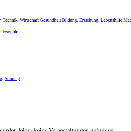
, Technik, Wirtschaft
Gesundheit
Bildung, Erziehung, Lebenshilfe
Med
hilosophie
ag
Sonntag
wurden leider keine Veranstaltungen gefunden