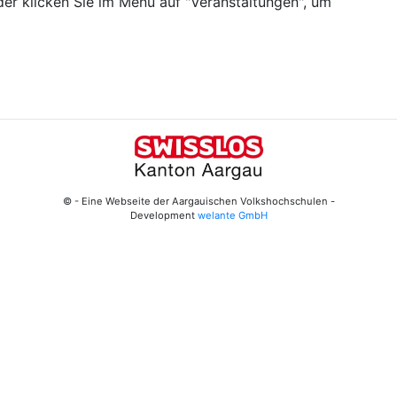
er klicken Sie im Menü auf "Veranstaltungen", um
© - Eine Webseite der Aargauischen Volkshochschulen -
Development
welante GmbH