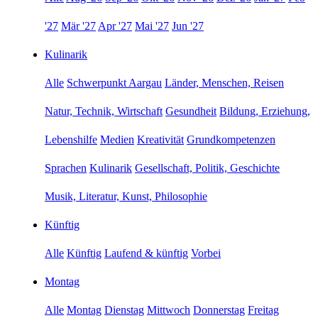
'27
Mär '27
Apr '27
Mai '27
Jun '27
Kulinarik
Alle
Schwerpunkt Aargau
Länder, Menschen, Reisen
Natur, Technik, Wirtschaft
Gesundheit
Bildung, Erziehung,
Lebenshilfe
Medien
Kreativität
Grundkompetenzen
Sprachen
Kulinarik
Gesellschaft, Politik, Geschichte
Musik, Literatur, Kunst, Philosophie
Künftig
Alle
Künftig
Laufend & künftig
Vorbei
Montag
Alle
Montag
Dienstag
Mittwoch
Donnerstag
Freitag