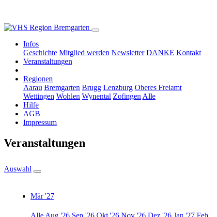
Infos
Geschichte
Mitglied werden
Newsletter
DANKE
Kontakt
Veranstaltungen
Regionen
Aarau
Bremgarten
Brugg
Lenzburg
Oberes Freiamt
Wettingen
Wohlen
Wynental
Zofingen
Alle
Hilfe
AGB
Impressum
Veranstaltungen
Auswahl
Mär '27
Alle
Aug '26
Sep '26
Okt '26
Nov '26
Dez '26
Jan '27
Feb