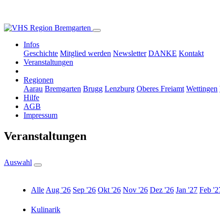
Infos
Geschichte
Mitglied werden
Newsletter
DANKE
Kontakt
Veranstaltungen
Regionen
Aarau
Bremgarten
Brugg
Lenzburg
Oberes Freiamt
Wettingen
Hilfe
AGB
Impressum
Veranstaltungen
Auswahl
Alle
Aug '26
Sep '26
Okt '26
Nov '26
Dez '26
Jan '27
Feb '2
Kulinarik