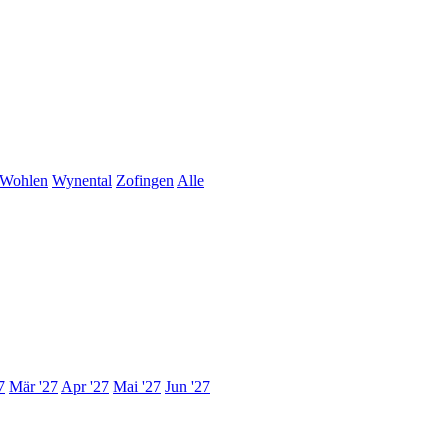
Wohlen
Wynental
Zofingen
Alle
7
Mär '27
Apr '27
Mai '27
Jun '27