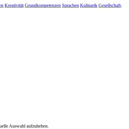
en
Kreativität
Grundkompetenzen
Sprachen
Kulinarik
Gesellschaft,
tuelle Auswahl aufzuheben.