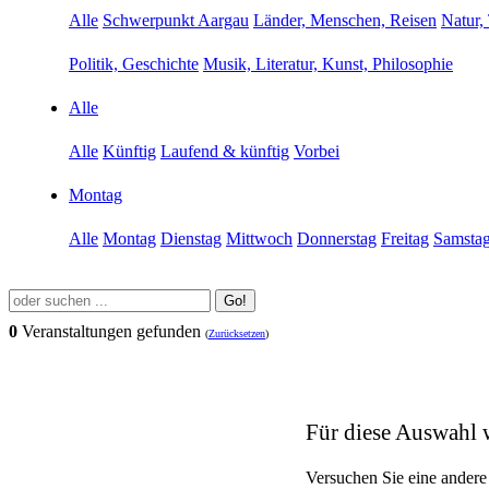
Alle
Schwerpunkt Aargau
Länder, Menschen, Reisen
Natur,
Politik, Geschichte
Musik, Literatur, Kunst, Philosophie
Alle
Alle
Künftig
Laufend & künftig
Vorbei
Montag
Alle
Montag
Dienstag
Mittwoch
Donnerstag
Freitag
Samsta
Go!
0
Veranstaltungen gefunden
(
Zurücksetzen
)
Für diese Auswahl 
Versuchen Sie eine andere