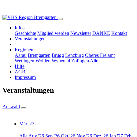
Infos
Geschichte
Mitglied werden
Newsletter
DANKE
Kontakt
Veranstaltungen
Regionen
Aarau
Bremgarten
Brugg
Lenzburg
Oberes Freiamt
Wettingen
Wohlen
Wynental
Zofingen
Alle
Hilfe
AGB
Impressum
Veranstaltungen
Auswahl
Mär '27
Alle
Aug '26
Sep '26
Okt '26
Nov '26
Dez '26
Jan '27
Feb