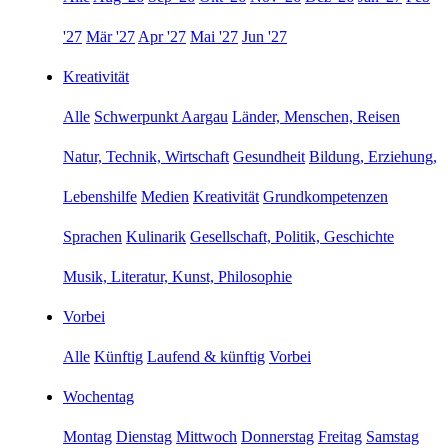
'27
Mär '27
Apr '27
Mai '27
Jun '27
Kreativität
Alle
Schwerpunkt Aargau
Länder, Menschen, Reisen
Natur, Technik, Wirtschaft
Gesundheit
Bildung, Erziehung,
Lebenshilfe
Medien
Kreativität
Grundkompetenzen
Sprachen
Kulinarik
Gesellschaft, Politik, Geschichte
Musik, Literatur, Kunst, Philosophie
Vorbei
Alle
Künftig
Laufend & künftig
Vorbei
Wochentag
Montag
Dienstag
Mittwoch
Donnerstag
Freitag
Samstag