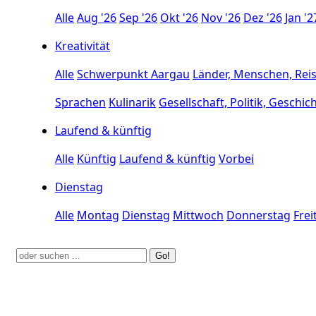
Alle
Aug '26
Sep '26
Okt '26
Nov '26
Dez '26
Jan '2
Kreativität
Alle
Schwerpunkt Aargau
Länder, Menschen, Rei
Sprachen
Kulinarik
Gesellschaft, Politik, Geschic
Laufend & künftig
Alle
Künftig
Laufend & künftig
Vorbei
Dienstag
Alle
Montag
Dienstag
Mittwoch
Donnerstag
Frei
Go!