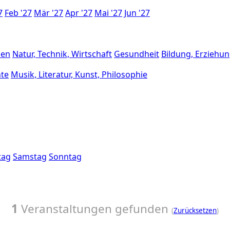
7
Feb '27
Mär '27
Apr '27
Mai '27
Jun '27
sen
Natur, Technik, Wirtschaft
Gesundheit
Bildung, Erziehun
hte
Musik, Literatur, Kunst, Philosophie
tag
Samstag
Sonntag
1
Veranstaltungen gefunden
(
Zurücksetzen
)