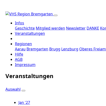
Infos
Geschichte
Mitglied werden
Newsletter
DANKE
Ko
Veranstaltungen
Regionen
Aarau
Bremgarten
Brugg
Lenzburg
Oberes Freiam
Hilfe
AGB
Impressum
Veranstaltungen
Auswahl
Jan '27