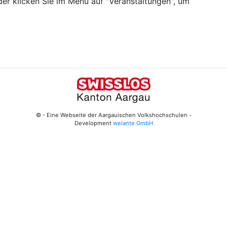
er klicken Sie im Menü auf "Veranstaltungen", um
© - Eine Webseite der Aargauischen Volkshochschulen -
Development
welante GmbH